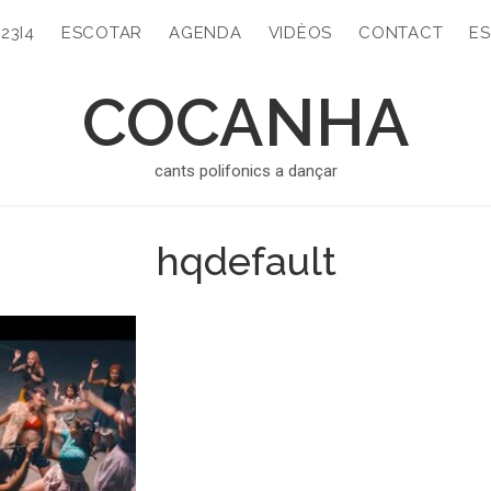
323I4
ESCOTAR
AGENDA
VIDÈOS
CONTACT
ES
COCANHA
cants polifonics a dançar
hqdefault