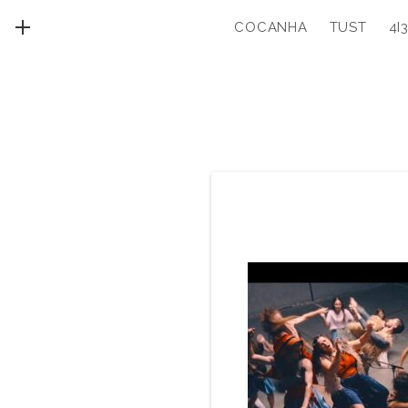
COCANHA
TUST
4I
MENU