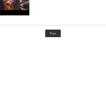
Post:
Prev
DIURÉ
SAMSIR