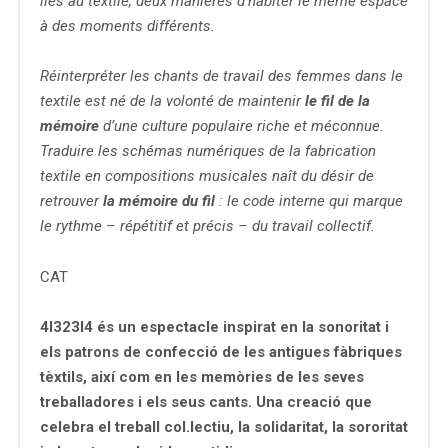
liés au textile, deux manières d’habiter le même espace
à des moments différents.
Réinterpréter les chants de travail des femmes dans le
textile est né de la volonté de maintenir
le fil de la
mémoire
d’une culture populaire riche et méconnue.
Traduire les schémas numériques de la fabrication
textile en compositions musicales naît du désir de
retrouver
la mémoire du fil
: le code interne qui marque
le rythme – répétitif et précis – du travail collectif.
CAT
4I323I4
és un espectacle inspirat en la sonoritat i
els patrons de confecció de les antigues fàbriques
tèxtils, així com en les memòries de les seves
treballadores i els seus cants.
Una creació que
celebra el treball col.lectiu, la solidaritat, la sororitat