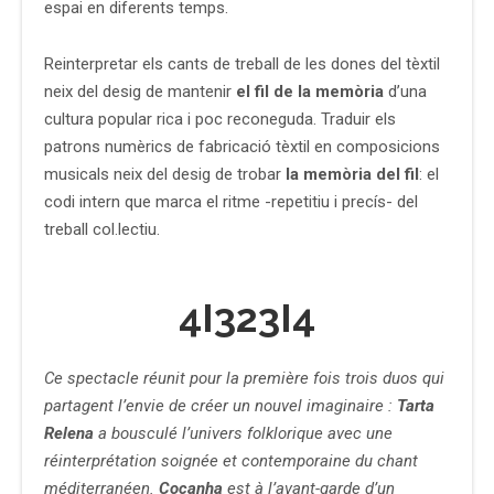
espai en diferents temps.
Reinterpretar els cants de treball de les dones del tèxtil
neix del desig de mantenir
el fil de la memòria
d’una
cultura popular rica i poc reconeguda. Traduir els
patrons numèrics de fabricació tèxtil en composicions
musicals neix del desig de trobar
la memòria del fil
: el
codi intern que marca el ritme -repetitiu i precís- del
treball col.lectiu.
4I323I4
Ce spectacle réunit pour la première fois trois duos qui
partagent l’envie de créer un nouvel imaginaire :
Tarta
Relena
a bousculé l’univers folklorique avec une
réinterprétation soignée et contemporaine du chant
méditerranéen.
Cocanha
est à l’avant-garde d’un