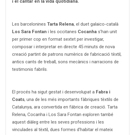
i el cantar en la vida quotidiana.
Les barcelonines
Tarta Relena
, el duet galaico-català
Los Sara Fontan
i les occitanes
Cocanha
s’han unit
per primer cop en format sextet per investigar,
composar i interpretar en directe 45 minuts de nova
creació partint de patrons numèrics de fabricació tèxtil,
antics cants de treball, sons mecànics i narracions de
testimonis fabrils.
El procés ha sigut gestat i desenvolupat a
Fabra i
Coats
, una de les més importants fàbriques tèxtils de
Catalunya, ara convertida en fàbrica de creació. Tarta
Relena, Cocanha i Los Sara Fontan exploren també
aquest diàleg entre les seves professions i les
vinculades al tèxtil, dues formes d’habitar el mateix