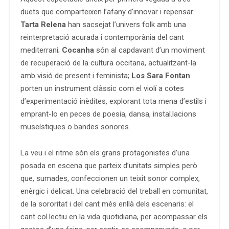
duets que comparteixen l’afany d’innovar i repensar:
Tarta Relena
han sacsejat l’univers folk amb una
reinterpretació acurada i contemporània del cant
mediterrani;
Cocanha
són al capdavant d’un moviment
de recuperació de la cultura occitana, actualitzant-la
amb visió de present i feminista;
Los Sara Fontan
porten un instrument clàssic com el violí a cotes
d’experimentació inèdites, explorant tota mena d’estils i
emprant-lo en peces de poesia, dansa, instal.lacions
museístiques o bandes sonores.
La veu i el ritme són els grans protagonistes d’una
posada en escena que parteix d’unitats simples però
que, sumades, confeccionen un teixit sonor complex,
enèrgic i delicat. Una celebració del treball en comunitat,
de la sororitat i del cant més enllà dels escenaris: el
cant col.lectiu en la vida quotidiana, per acompassar els