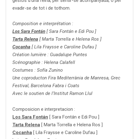
gestos d’una feina, per sentir-se acompanyada, o per
evadir-se de tot i de tothom.
Composition e interprétation :
Los Sara Fontán
[ Sara Fontán e Edi Pou ]
Tarta Relena
[ Marta Torrella e Helena Ros ]
Cocanha
[ Lila Fraysse e Caroline Dufau ]
Création lumière : Guadalupe Puntes
Scénographie : Helena Calafell
Costumes : Sofía Zunino
Une coproducton Fira Mediterrània de Manresa, Grec
Festival, Barcelona Fabra i Coats
Avec le soutien de l’Institut Ramon Llul
Composicion e interpretacion :
Los Sara Fontán
[ Sara Fontán e Edi Pou ]
Tarta Relena
[ Marta Torrella e Helena Ros ]
Cocanha
[ Lila Fraysse e Caroline Dufau ]