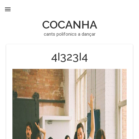
COCANHA
MENU
cants polifonics a dançar
4I323I4