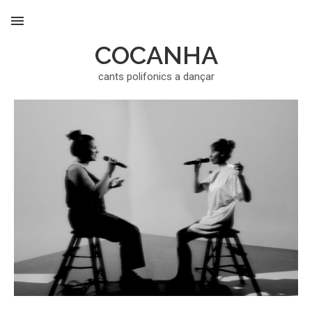
COCANHA
MENU
cants polifonics a dançar
acuèlh