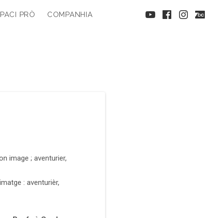
youtube
faceboo
inst
b
PACI PRÒ
COMPANHIA
son image ; aventurier,
imatge : aventurièr,