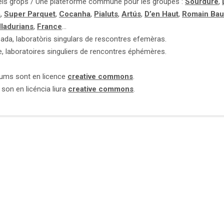
ls grops / Une plateforme commune pour les groupes :
Sourdure
,
a
,
Super Parquet
,
Cocanha
,
Pialuts
,
Artús
,
D’en Haut
,
Romain Bau
lladurians
,
France
…
ada, laboratòris singulars de rescontres efemèras.
, laboratoires singuliers de rencontres éphémères.
bums sont en licence
creative commons
.
son en licéncia liura
creative commons
.