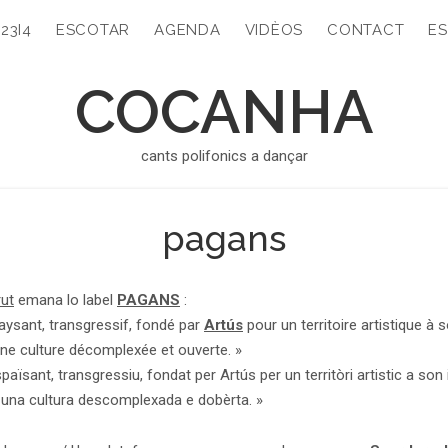
323I4
ESCOTAR
AGENDA
VIDÈOS
CONTACT
ES
COCANHA
cants polifonics a dançar
pagans
rut
emana lo label
PAGANS
:
aysant, transgressif, fondé par
Artús
pour un territoire artistique à 
ne culture décomplexée et ouverte. »
aïsant, transgressiu, fondat per Artús per un territòri artistic a son 
 una cultura descomplexada e dobèrta. »