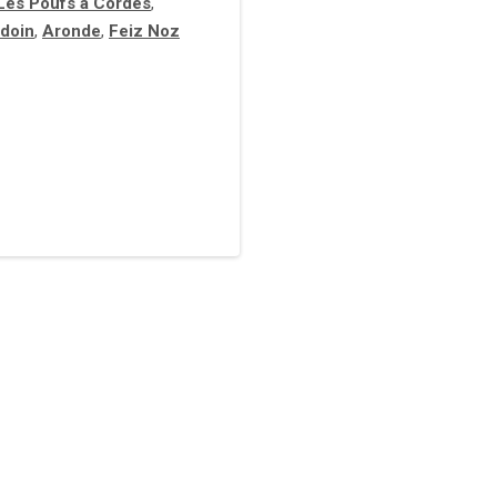
Les Poufs à Cordes
,
doin
,
Aronde
,
Feiz Noz