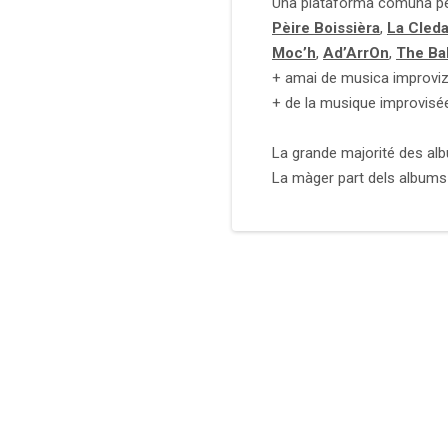
Una platafòrma comuna pe
Pèire Boissièra
,
La Cled
Moc’h
,
Ad’ArrOn
,
The Ba
+ amai de musica improviz
+ de la musique improvisée
La grande majorité des al
La màger part dels albums 