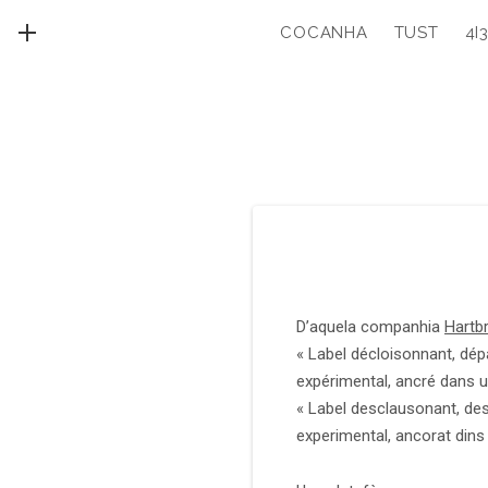
COCANHA
TUST
4I
MENU
D’aquela companhia
Hartb
« Label décloisonnant, dép
expérimental, ancré dans u
« Label desclausonant, desp
experimental, ancorat dins