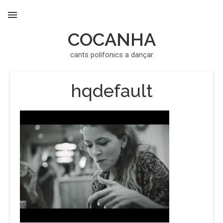
COCANHA
MENU
cants polifonics a dançar
hqdefault