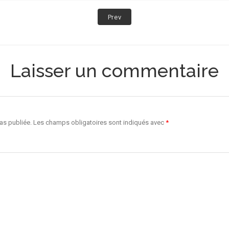
Post:
Prev
AU
SON
DEU
VRIOLON
Laisser un commentaire
/
en
viu
–
live
as publiée.
Les champs obligatoires sont indiqués avec
*