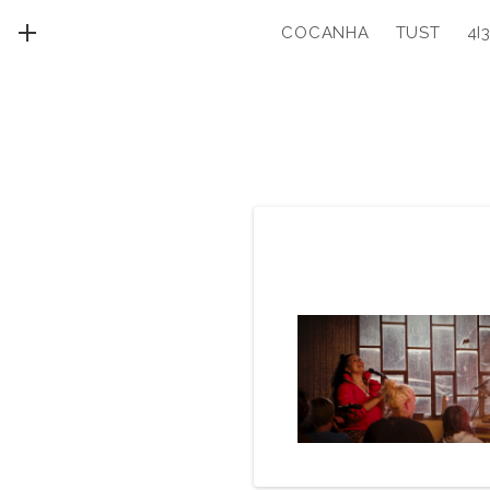
COCANHA
TUST
4I
MENU