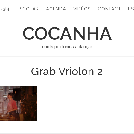
323I4
ESCOTAR
AGENDA
VIDÈOS
CONTACT
ES
COCANHA
cants polifonics a dançar
Grab Vriolon 2