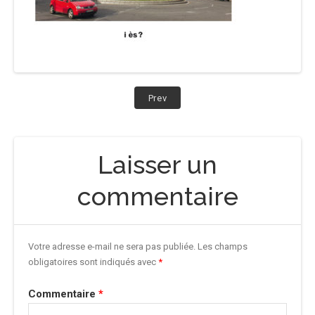
Navigation
Post:
Prev
cocanha-
de
pochette-
iès
l’article
Laisser un
commentaire
Votre adresse e-mail ne sera pas publiée.
Les champs
obligatoires sont indiqués avec
*
Commentaire
*