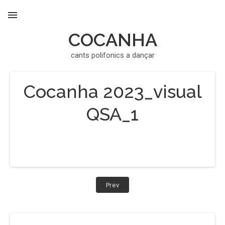
COCANHA
MENU
cants polifonics a dançar
Cocanha 2023_visual
QSA_1
Navigation
Post:
Prev
Cocanha
de
2023_visual
QSA_1
l’article