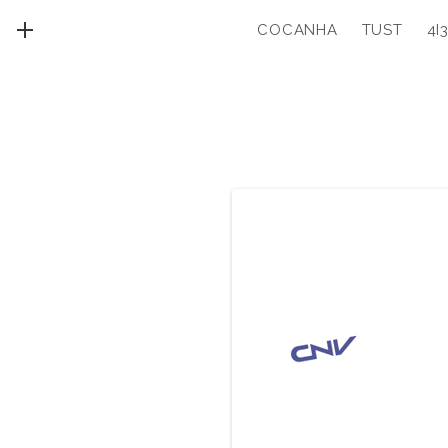
COCANHA
TUST
4I
MENU