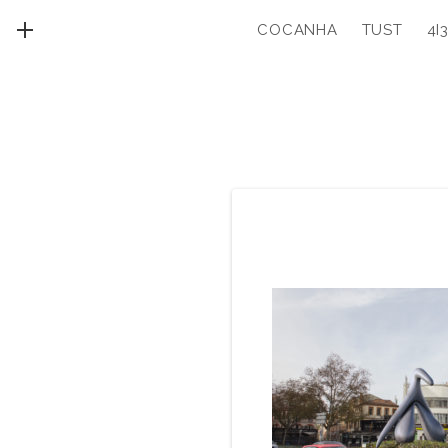
COCANHA
TUST
4I
MENU