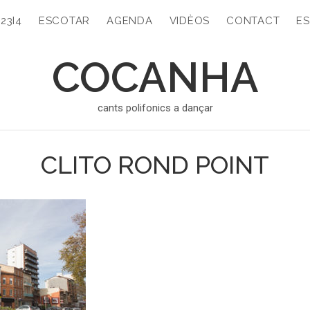
323I4
ESCOTAR
AGENDA
VIDÈOS
CONTACT
ES
COCANHA
cants polifonics a dançar
CLITO ROND POINT