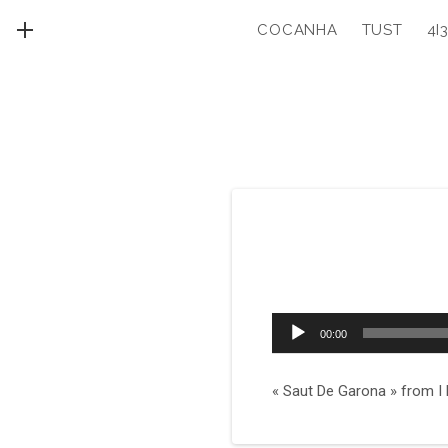
COCANHA
TUST
4I
MENU
Lecteur
00:00
audio
« Saut De Garona » from I 