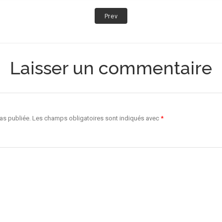
Post:
Prev
i
ès
?
–
Laisser un commentaire
album
2017
as publiée.
Les champs obligatoires sont indiqués avec
*