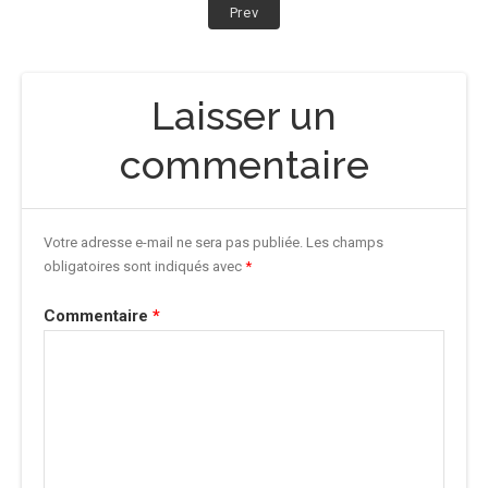
Navigation
Post:
Prev
Dempuèi
de
Auriac
–
l’article
Laisser un
I
ÈS
?
commentaire
Votre adresse e-mail ne sera pas publiée.
Les champs
obligatoires sont indiqués avec
*
Commentaire
*