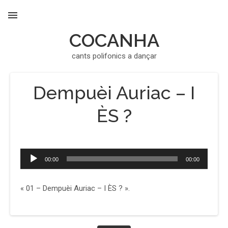
COCANHA
MENU
cants polifonics a dançar
Dempuèi Auriac – I
ÈS ?
Lecteur
00:00
00:00
audio
« 01 – Dempuèi Auriac – I ÈS ? ».