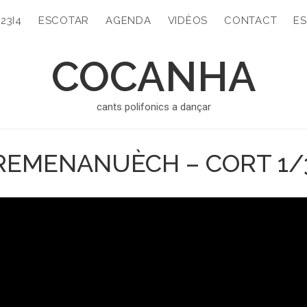
323I4
ESCOTAR
AGENDA
VIDÈOS
CONTACT
ES
COCANHA
cants polifonics a dançar
REMENANUÈCH – CORT 1/