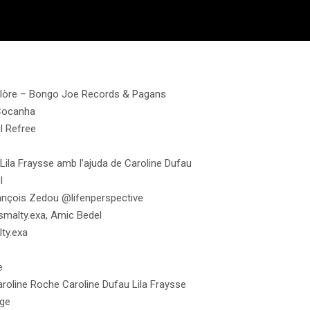
lclòre – Bongo Joe Records & Pagans
Cocanha
l Refree
Lila Fraysse amb l’ajuda de
Caroline Dufau
l
ançois Zedou
@lifenperspective
smalty.exa, Amic Bedel
ty.exa
e
aroline Roche
Caroline Dufau
Lila Fraysse
age