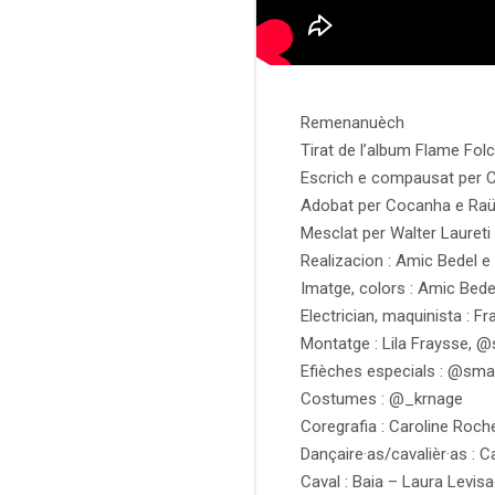
Remenanuèch
Tirat de l’album Flame Fo
Escrich e compausat per
Adobat per
Cocanha
e
Raü
Mesclat per Walter Laureti
Realizacion :
Amic Bedel
e 
Imatge, colors :
Amic Bede
Electrician, maquinista :
Fr
Montatge : Lila Fraysse, @
Efièches especials : @smal
Costumes : @_krnage
Coregrafia :
Caroline Roch
Dançaire·as/cavalièr·as :
C
Caval : Baia – Laura Levis