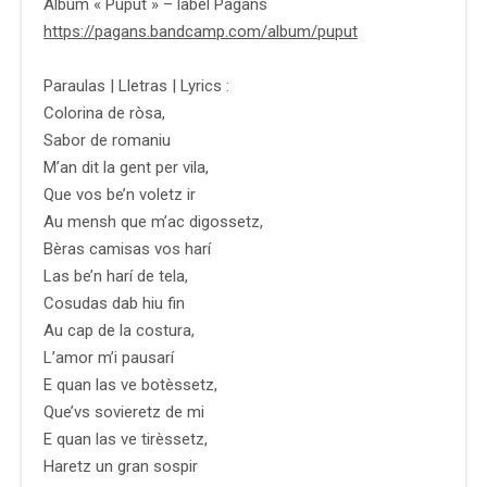
Album « Puput » – label Pagans
https://pagans.bandcamp.com/album/puput
Paraulas | Lletras | Lyrics :
Colorina de ròsa,
Sabor de romaniu
M’an dit la gent per vila,
Que vos be’n voletz ir
Au mensh que m’ac digossetz,
Bèras camisas vos harí
Las be’n harí de tela,
Cosudas dab hiu fin
Au cap de la costura,
L’amor m’i pausarí
E quan las ve botèssetz,
Que’vs sovieretz de mi
E quan las ve tirèssetz,
Haretz un gran sospir